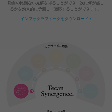
独自の比類ない見解を得ることができ、次に何が起こ
るかを効果的に予測し、適応することができます。
インフォグラフィックをダウンロード
高品質
プロフェッ
の製造
効率的な
ショナルの
ソリューショ
サービスと
ン開発
サポート体
制
専門家に
革新的
よる規制
コンセプト
のサポート
ビジネスコン
サルティングと
ライフサイクル
要件エンジニ
管理の基本
アリング